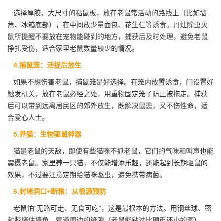
选择厚胶、大尺寸的粘鼠板，放在老鼠常活动的路线上（比如墙
角、冰箱底部），在中间放少量面包、花生仁等诱食。丹灶除虫灭
鼠所提醒不要放在宠物能碰到的地方，捕获后及时处理，避免老鼠
挣扎受伤，适合家里老鼠数量较少的情况。
4.捕鼠笼：活捉后放生
如果不想伤害老鼠，捕鼠笼是好选择。在笼内放置诱食，门设置好
触发机关，放在老鼠必经之处，用重物固定笼子防止被拖走。捕获
后可以带到远离居民区的郊外放生，既解决鼠患，又不伤性命，适
合爱心人士。
5.养猫：生物驱鼠神器
猫是老鼠的天敌，即使有些猫咪不抓老鼠，它们的气味和叫声也能
震慑老鼠
。家里养一只猫，不仅能增添乐趣，还能起到长期驱鼠的
效果，不过要注意定期给猫咪驱虫，避免携带病菌。
6.封堵洞口+断粮：从根源预防
老鼠怕“无路可走、无食可吃”，这是最根本的方法。用钢丝球、密
封胶堵住墙角、管道周边的缝隙（老鼠能钻过比硬币还小的洞），