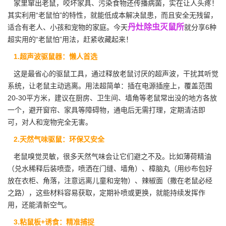
家里窜出老鼠，咬坏家具、污染食物还传播病菌，实在让人头疼！
其实利用“老鼠怕”的特性，就能低成本解决鼠患，而且安全无残留，
丹灶除虫灭鼠所
适合有老人、小孩和宠物的家庭。今天
就分享6种
超实用的“老鼠怕”用法，赶紧收藏起来！
1.超声波驱鼠器：懒人首选
这是最省心的驱鼠工具，通过释放老鼠讨厌的超声波，干扰其听觉
系统，让老鼠主动逃离。用法超简单：插在电源插座上，
覆盖范围
20-30平方米，建议在厨房、卫生间、墙角等老鼠常出没的地方各放
一个，避开窗帘、家具等障碍物，通电后无需打理，定期清洁即
可，对人和宠物完全无害。
2.天然气味驱鼠：环保又安全
老鼠嗅觉灵敏，很多天然气味会让它们避之不及。比如薄荷精油
（兑水稀释后装喷壶，喷洒在门缝、墙角）、樟脑丸（用纱布包好
放在衣柜、角落，注意远离儿童和宠物）、辣椒面（撒在老鼠必经
之路），这些材料容易获取，定期补喷或更换，就能持续发挥作
用，还能清新空气。
3.粘鼠板+诱食：精准捕捉