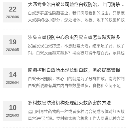
减少白蚁觅食栖息的场所。
大沥专业治白蚁公司益伦白蚁防治，上门消杀更省心
22
白蚁是群居性隐蔽害虫，我们肉眼看到的成虫，只是庞
2026/06
大蚁群的极小部分，深处墙体、地板、地下的蚁巢和蚁
后，才是虫害泛滥的根源。普通消杀只能灭杀表层白
蚁，残留虫卵和隐蔽巢穴会持续繁殖。
沙头白蚁预防中心杀虫剂灭白蚁怎么越灭越多
19
家里发现白蚁踪迹，本想赶紧灭治，结果喷了药、放了
2026/05
饵，白蚁反而越来越多？墙面被蛀得千疮百孔，家具也
岌岌可危，不少人都被这种“越灭越糟”的情况逼到崩
溃。
南海控制白蚁所出现长翅白蚁，务必提高警惕
14
白蚁长出翅膀，核心目的就是为了分群扩散。南海控制
2026/04
白蚁所说原有巢穴内白蚁数量过多，食物和空间不足
时，繁殖蚁就会借助翅膀飞出老巢，开启“分家之旅”。
罗村蚁害防治机构处理红火蚁危害的方法
10
运用剧毒性药物的一种或者多种混合制成液体对红火蚁
2026/03
巢穴进行浇灌。罗村蚁害防治机构工作人员说此种方法
能够触杀表面的红火蚁，但是不能灭杀蚁穴内部深处的