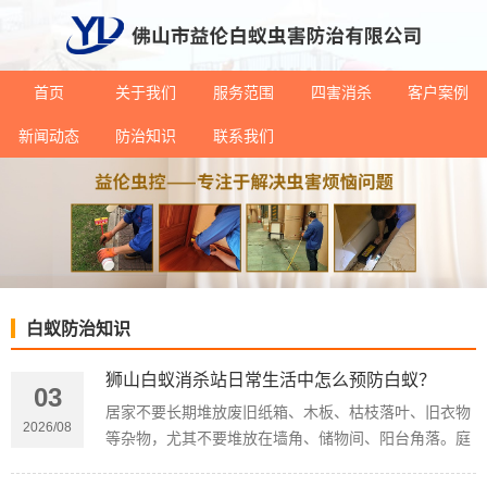
首页
关于我们
服务范围
四害消杀
客户案例
新闻动态
防治知识
联系我们
白蚁防治知识
狮山白蚁消杀站日常生活中怎么预防白蚁？
03
居家不要长期堆放废旧纸箱、木板、枯枝落叶、旧衣物
2026/08
等杂物，尤其不要堆放在墙角、储物间、阳台角落。庭
院木质花架、围栏、家具要定期清洁，避免积灰发霉，