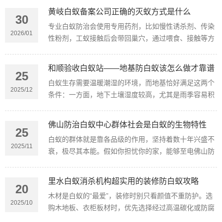
红火蚁。
黄岐白蚁备案公司正确的灭蚁方式是什么
30
专业白蚁防治会使用专用药剂，比如慢性诱杀剂、传染
2026/01
性粉剂，工蚁接触后会带回巢穴，通过喂食、接触等方
式传染给蚁后和同伴，实现全巢灭杀。
和顺验收白蚁站——地基防白蚁该怎么做才靠谱
25
白蚁生存需要温暖潮湿的环境，而地基恰好满足这两个
2025/12
条件：一方面，地下土壤湿度较高，尤其是雨季容易积
水；另一方面，地基中的木构件（如木柱、木垫板）和
混凝土缝隙。
佛山防治白蚁中心群体社会是白蚁的生物特性
25
白蚁的群体就是靠各品级的作用，坚持着数十年兴盛不
2025/11
衰，极尽其本能。假如你担忧你的家，能够至电佛山防
治白蚁中心预定，免费上门展开检查并给你提供一个全
面白蚁防治计划。
里水白蚁消杀机构超实用的装修防白蚁攻略
20
木材是白蚁的“最爱”，装修时别只看颜值不重防护。选
2025/10
购木地板、衣柜板材时，优先选择经过高温碳化或防腐
处理的实木材料，避免使用未经处理的天然木材。