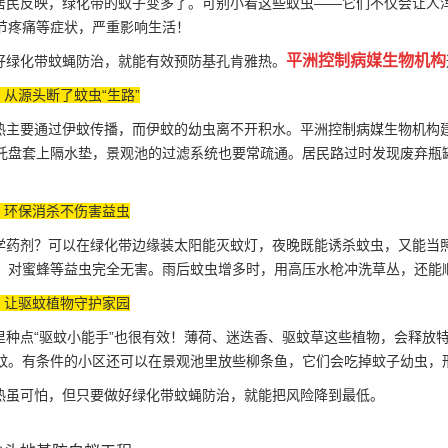
民反映，绿化带的蚊子变多了。可别小看这些蚊虫——它们不仅会让人
节疼痛等症状，严重影响生活！
平洲控制病媒生物机构
绿化带蚊蝇防治，就能有效预防基孔肯雅热。
：从源头断了蚊虫“生路”
主要通过伊蚊传播，而伊蚊的幼虫离不开积水。平洲控制病媒生物机构
托盘套上隔水垫，景观池的过滤系统也要常疏通。居民路过时发现废弃瓶
防：环保消杀不伤害益虫
药剂？可以在绿化带边缘装太阳能灭蚊灯，夜晚既能
诱杀蚊虫
，又能当
，对蜜蜂等益虫完全无害。雨后蚊虫增多时，用高压水枪冲洗草丛，还能
植：让驱蚊植物守护家园
种点“驱蚊小能手”也很有效！薄荷、迷迭香、驱蚊草这些植物，会释放
蚊。有条件的小区还可以在景观池里放些柳条鱼，它们会吃掉蚊子幼虫，
虽可怕，但只要做好绿化带蚊蝇防治，就能把风险降到最低。