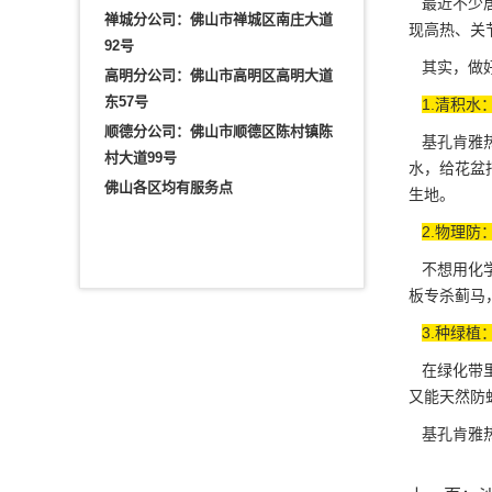
最近不少居
禅城分公司：佛山市禅城区南庄大道
现高热、关
92号
其实，做好
高明分公司：佛山市高明区高明大道
东57号
1.清积水
顺德分公司：佛山市顺德区陈村镇陈
基孔肯雅热
村大道99号
水，给花盆
佛山各区均有服务点
生地。
2.物理
不想用化学
板专杀蓟马
3.种绿
在绿化带里
又能天然防
基孔肯雅热