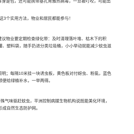
浑身是包，还可能携带基孔肯雅热病毒，一旦被叮咬，可能出
这3个实用方法，物业和居民都能参与！
建议物业要定期检查绿化带：
及时清理
落叶堆、枯木下的积
罐、塑料袋，随手扔进分类垃圾桶，小小举动就能减少蚊虫滋
照明；每隔10米挂一块诱虫板，黄色板对付蚜虫、粉虱，蓝色
顺便给绿植补水，一举两得。
特殊气味驱赶蚊虫，平洲控制病媒生物机构说既能美化环境，
形成自然生态防护网。