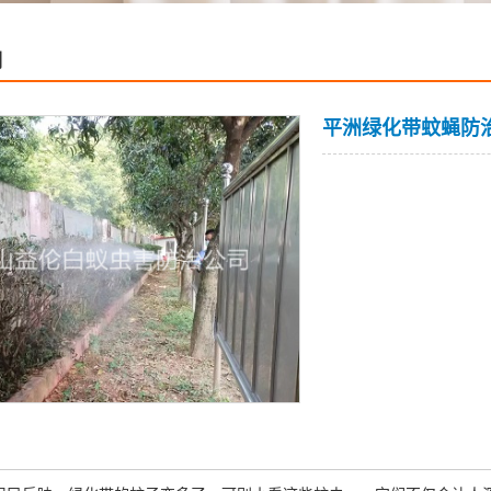
例
平洲绿化带蚊蝇防