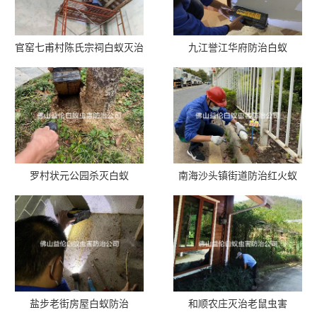
官窑七甫村陈氏宗祠白蚁灭治
九江誉江华府防治白蚁
罗村状元公园杀灭白蚁
南海沙头镇街道防治红火蚁
盐步老街房屋白蚁防治
和顺农庄灭治老鼠虫害