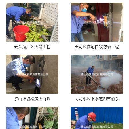
云东海厂区灭鼠工程
天河区住宅白蚁防治工程
佛山禅城楼房灭白蚁
高明小区下水道四害消杀